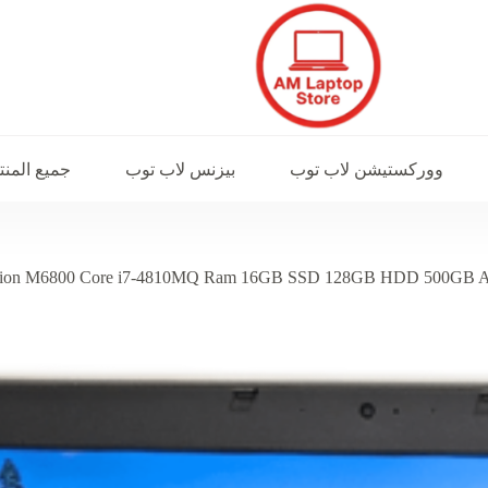
ووركستيشن لاب توب
بيزنس لاب توب
جميع المن
cision M6800 Core i7-4810MQ Ram 16GB SSD 128GB HDD 500GB