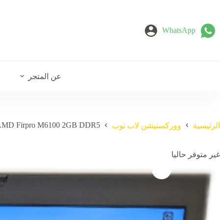
لتجاوز
لى
لمحتوى
WhatsApp
عن المتجر
 AMD Firpro M6100 2GB DDR5
الرئيسية
ووركستيشن لاب توب
غير متوفر حاليا