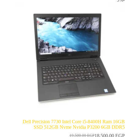
Dell Precision 7730 Intel Core i5-8400H Ram 16GB
SSD 512GB Nvme Nvidia P3200 6GB DDR5
18,500.00
EGP
19,500.00
EGP