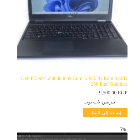
Dell E5590 Latitude Intel Core i5-8265U Ram 8 SSD
256 Intel Graphics
9,500.00
EGP
بيزنس لاب توب
إضافة إلى السلة
-5%