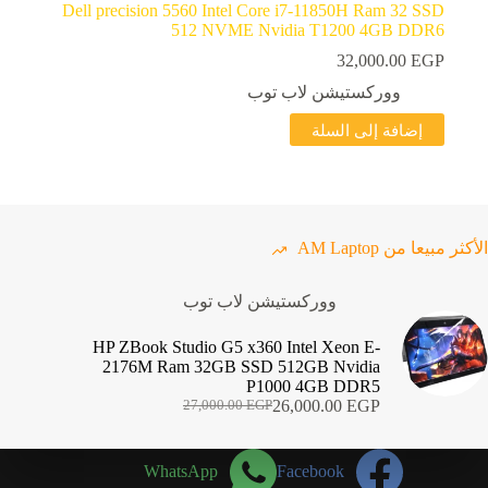
Dell precision 5560 Intel Core i7-11850H Ram 32 SSD
512 NVME Nvidia T1200 4GB DDR6
32,000.00
EGP
ووركستيشن لاب توب
إضافة إلى السلة
الأكثر مبيعا من AM Laptop
ووركستيشن لاب توب
HP ZBook Studio G5 x360 Intel Xeon E-
2176M Ram 32GB SSD 512GB Nvidia
P1000 4GB DDR5
26,000.00
EGP
27,000.00
EGP
السعر
السعر
الحالي
الأصلي
هو:
هو:
WhatsApp
Facebook
27,000.00 EGP.
26,000.00 EGP.