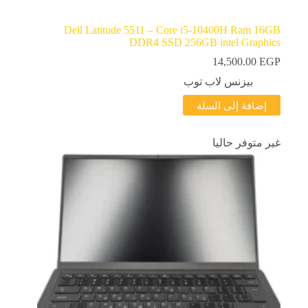
Dell Latitude 5511 – Core i5-10400H Ram 16GB
DDR4 SSD 256GB intel Graphics
14,500.00
EGP
بيزنس لاب توب
إضافة إلى السلة
غير متوفر حاليا