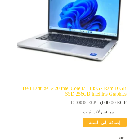
Dell Latitude 5420 Intel Core i7-1185G7 Ram 16GB
SSD 256GB Intel Iris Graphics
15,000.00
EGP
16,000.00
EGP
السعر
السعر
الحالي
الأصلي
بيزنس لاب توب
هو:
هو:
إضافة إلى السلة
16,000.00 EGP.
15,000.00 EGP.
-5%