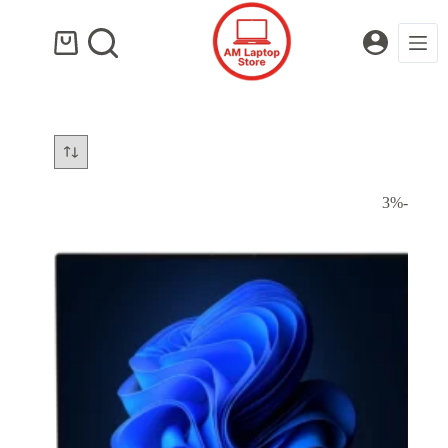
لتجاوز
لى
لمحتوى
عربة
التسوق
-3%