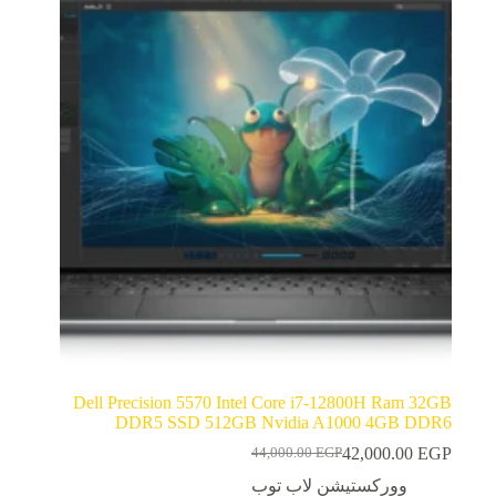
Dell Precision 5570 Intel Core i7-12800H Ram 32GB
DDR5 SSD 512GB Nvidia A1000 4GB DDR6
42,000.00
EGP
44,000.00
EGP
السعر
السعر
الحالي
الأصلي
ووركستيشن لاب توب