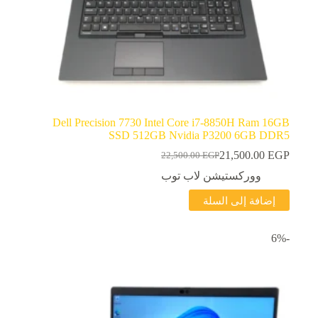
Dell Precision 7730 Intel Core i7-8850H Ram 16GB
SSD 512GB Nvidia P3200 6GB DDR5
21,500.00
EGP
22,500.00
EGP
السعر
السعر
الحالي
الأصلي
ووركستيشن لاب توب
هو:
هو:
إضافة إلى السلة
22,500.00 EGP.
21,500.00 EGP.
-6%