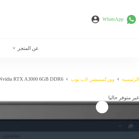
لتجاوز
لى
لمحتوى
WhatsApp
عن المتجر
12 Nvidia RTX A3000 6GB DDR6
الرئيسية
ووركستيشن لاب توب
غير متوفر حاليا