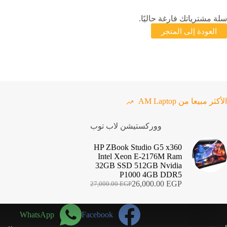
سلة مشترياتك فارغة حاليًا.
العودة إلى المتجر
الأكثر مبيعا من AM Laptop
ووركستيشن لاب توب
HP ZBook Studio G5 x360
Intel Xeon E-2176M Ram
32GB SSD 512GB Nvidia
P1000 4GB DDR5
26,000.00
EGP
27,000.00
EGP
السعر
السعر
الحالي
الأصلي
هو:
هو:
WhatsApp
Facebook
27,000.00 EGP.
26,000.00 EGP.