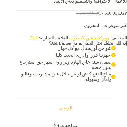
للأعمال الاحترافية والتصميم ثلاثي الأبعاد.
17,500.00
EGP
18,000.00
EGP
السعر
السعر
الحالي
الأصلي
غير متوفر في المخزون
هو:
هو:
18,000.00 EGP.
17,500.00 EGP.
التصنيف:
ووركستيشن لاب توب
العلامة التجارية:
Dell
إيه اللي يخليك تختار الجهاز ده من AM Laptop؟
شواحن أوريجنال مع كل جهاز
أجهزتنا فرز أول زي الجديد كليا
ضمان سنة علي الهارد وير وأول شهر حق استرجاع
بدون خصم
متاح الدفع كاش او من خلال فيزا مشتريات وفاليو
وامان وسهولة
الوصف
مراجعات (0)