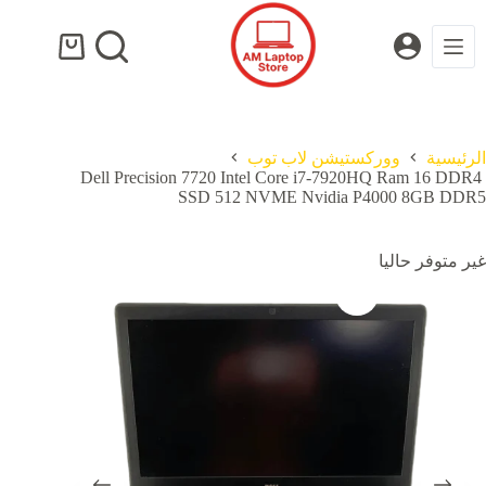
لتجاوز
لى
لمحتوى
عربة
التسوق
الرئيسية
ووركستيشن لاب توب
Dell Precision 7720 Intel Core i7-7920HQ Ram 16 DDR4
SSD 512 NVME Nvidia P4000 8GB DDR5
غير متوفر حاليا