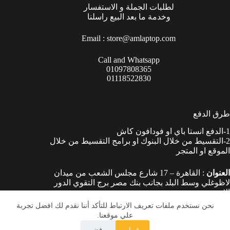
لطلبات الجملة و الاستفسار
وخدمة ما بعد البيع راسلنا
Email :
store@amlaptop.com
Call and Whatsapp
01097808365
01118522830
طرق الدفع
1-الدفع انستا باي او فودافون كاش
2-التقسيط من خلال البنوك او برامج التقسيط من خلال
الموقع او المتجر
العنوان
: القاهرة – 17 شارع مجلس الشعب من ميدان
لاظوغلي وسط البلد بجانب بنك مصر برج التقوي الدور
الارضي.
نحن نستخدم ملفات تعريف الارتباط للتأكد أننا نقدم لك افضل تجربة
رقم التسجيل الضريبي
علي موقعنا.
711-950-415 كود 4791
قبول
رفض