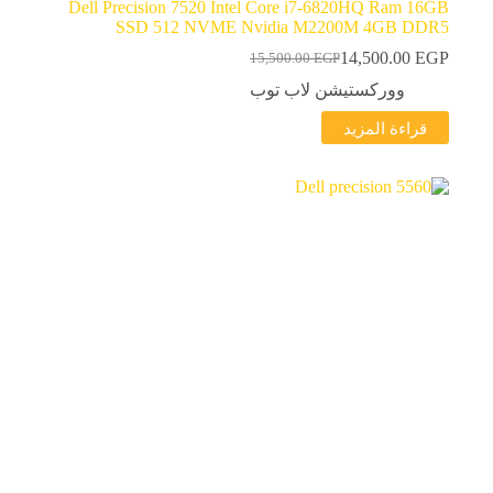
Dell Precision 7520 Intel Core i7-6820HQ Ram 16GB
SSD 512 NVME Nvidia M2200M 4GB DDR5
14,500.00
EGP
15,500.00
EGP
السعر
السعر
الحالي
الأصلي
ووركستيشن لاب توب
هو:
هو:
قراءة المزيد
15,500.00 EGP.
14,500.00 EGP.