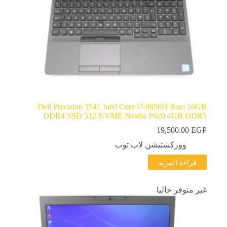
Dell Precision 3541 Intel Core i7-9850H Ram 16GB
DDR4 SSD 512 NVME Nvidia P620 4GB DDR5
19,500.00
EGP
ووركستيشن لاب توب
قراءة المزيد
غير متوفر حاليا