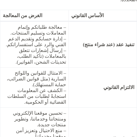
الأساس القانوني
الغرض من المعالجة
– معالجة طلباتكم وإتمام
المعاملات وتسليم المنتجات.
– إدارة حسابكم وتقديم الدعم
تنفيذ عقد (عند شراء منتج)
الفني والرد على استفساراتكم.
– إرسال إشعارات تتعلق
بالمعاملات (تأكيد الطلب،
تحديثات الشحن، الفواتير).
– الامتثال للقوانين واللوائح
السارية (مثل قوانين الضرائب،
حماية المستهلك).
الالتزام القانوني
– الكشف عن المعلومات
استجابةً لطلبات من السلطات
القضائية أو الحكومية.
– تحسين موقعنا الإلكتروني
ومنتجاتنا وخدماتنا، وتطوير
منتجات جديدة.
– منع الاحتيال وتعزيز أمن
موقعنا وخدماتنا.