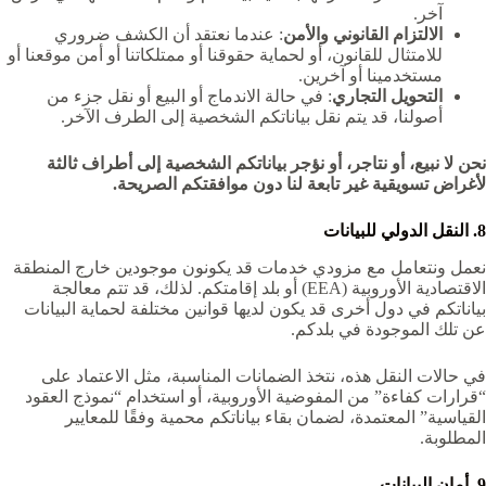
آخر.
الالتزام القانوني والأمن
: عندما نعتقد أن الكشف ضروري
للامتثال للقانون، أو لحماية حقوقنا أو ممتلكاتنا أو أمن موقعنا أو
مستخدمينا أو آخرين.
التحويل التجاري
: في حالة الاندماج أو البيع أو نقل جزء من
أصولنا، قد يتم نقل بياناتكم الشخصية إلى الطرف الآخر.
نحن لا نبيع، أو نتاجر، أو نؤجر بياناتكم الشخصية إلى أطراف ثالثة
لأغراض تسويقية غير تابعة لنا دون موافقتكم الصريحة.
8. النقل الدولي للبيانات
نعمل ونتعامل مع مزودي خدمات قد يكونون موجودين خارج المنطقة
الاقتصادية الأوروبية (EEA) أو بلد إقامتكم. لذلك، قد تتم معالجة
بياناتكم في دول أخرى قد يكون لديها قوانين مختلفة لحماية البيانات
عن تلك الموجودة في بلدكم.
في حالات النقل هذه، نتخذ الضمانات المناسبة، مثل الاعتماد على
“قرارات كفاءة” من المفوضية الأوروبية، أو استخدام “نموذج العقود
القياسية” المعتمدة، لضمان بقاء بياناتكم محمية وفقًا للمعايير
المطلوبة.
9. أمان البيانات