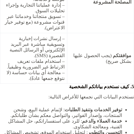
المصلحة المشروعة
– إدارة عملياتنا التجارية وإجراء
تحليلات السوق.
– تسويق منتجاتنا وخدماتنا عبر
قنوات مشروعة (مع توفير خيار
الاعتراض).
– إرسال نشرات إخبارية
وتسويقية مباشرة عبر البريد
الإلكتروني أو الرسائل النصية
موافقتكم
(يجب الحصول عليها
القصيرة (SMS).
بشكل صريح)
– استخدام ملفات تعريف
الارتباط غير الضرورية وظيفياً.
– معالجة أي بيانات حساسة (لا
نتوقع جمعها عادةً).
5. كيف نستخدم بياناتكم الشخصية
نستخدم البيانات التي نجمعها للأغراض التالية:
توفير الخدمات وتنفيذ الطلبات
: لإتمام عملية البيع، وشحن
المنتجات، وإصدار الفواتير، والتواصل معكم بشأن طلباتكم.
خدمة العملاء والدعم
: للرد على استفساراتكم، حل المشاكل
الفنية، ومعالجة الشكاوى.
التحسين والتطوير
: لتحليل استخدام الموقع، تشخيص المشاكل