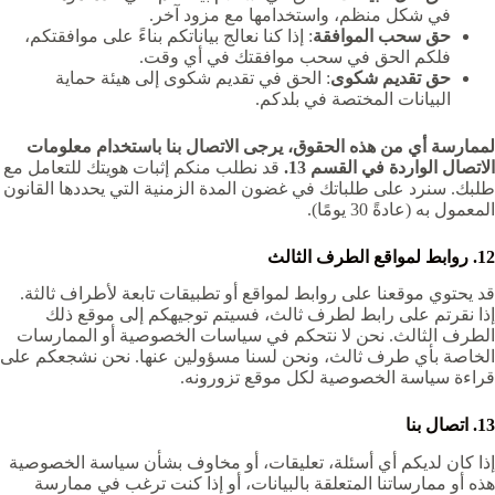
في شكل منظم، واستخدامها مع مزود آخر.
حق سحب الموافقة
: إذا كنا نعالج بياناتكم بناءً على موافقتكم،
فلكم الحق في سحب موافقتك في أي وقت.
حق تقديم شكوى
: الحق في تقديم شكوى إلى هيئة حماية
البيانات المختصة في بلدكم.
لممارسة أي من هذه الحقوق، يرجى الاتصال بنا باستخدام معلومات
الاتصال الواردة في القسم 13.
قد نطلب منكم إثبات هويتك للتعامل مع
طلبك. سنرد على طلباتك في غضون المدة الزمنية التي يحددها القانون
المعمول به (عادةً 30 يومًا).
12. روابط لمواقع الطرف الثالث
قد يحتوي موقعنا على روابط لمواقع أو تطبيقات تابعة لأطراف ثالثة.
إذا نقرتم على رابط لطرف ثالث، فسيتم توجيهكم إلى موقع ذلك
الطرف الثالث. نحن لا نتحكم في سياسات الخصوصية أو الممارسات
الخاصة بأي طرف ثالث، ونحن لسنا مسؤولين عنها. نحن نشجعكم على
قراءة سياسة الخصوصية لكل موقع تزورونه.
13. اتصال بنا
إذا كان لديكم أي أسئلة، تعليقات، أو مخاوف بشأن سياسة الخصوصية
هذه أو ممارساتنا المتعلقة بالبيانات، أو إذا كنت ترغب في ممارسة