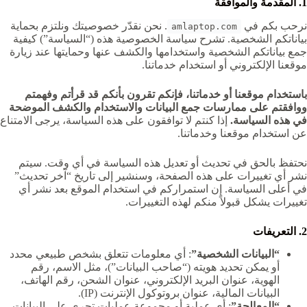
1. المقدمة والموافقة
نرحب بكم في
. نحن نقدّر خصوصيتك ونلتزم بحماية
amlaptop.com
بياناتكم الشخصية. تشرح سياسة الخصوصية هذه (“السياسة”) كيفية
جمع بياناتكم الشخصية واستخدامها والكشف عنها وحمايتها عند زيارة
موقعنا الإلكتروني أو استخدام خدماتنا.
باستخدام موقعنا أو خدماتنا، فإنكم تقرون بأنكم قد قرأتم وفهمتم
ووافقتم على ممارسات جمع البيانات والاستخدام والكشف الموضحة
في هذه السياسة.
إذا كنتم لا توافقون على هذه السياسة، يرجى الامتناع
عن استخدام موقعنا وخدماتنا.
نحتفظ بالحق في تحديث أو تعديل هذه السياسة في أي وقت. سيتم
نشر أي تغييرات على هذه الصفحة، وسنشير إلى تاريخ “آخر تحديث”
في أعلى السياسة. إن استمراركم في استخدام الموقع بعد نشر أي
تغييرات يشكل قبولاً منكم لهذه التغييرات.
2. التعريفات
“البيانات الشخصية”
: أي معلومات تتعلق بشخص طبيعي محدد
أو يمكن تحديد هويته (“صاحب البيانات”)، مثل الاسم، رقم
الهوية، عنوان البريد الإلكتروني، عنوان الشحن، رقم الهاتف،
البيانات المالية، عنوان بروتوكول الإنترنت (IP).
“المعالجة”
: أي عملية أو مجموعة عمليات تجرى على البيانات