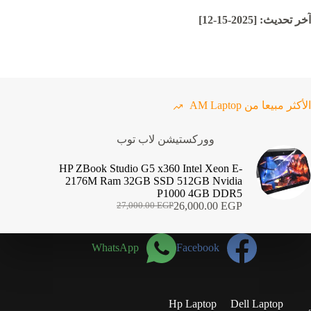
آخر تحديث: [2025-15-12]
الأكثر مبيعا من AM Laptop
ووركستيشن لاب توب
HP ZBook Studio G5 x360 Intel Xeon E-
2176M Ram 32GB SSD 512GB Nvidia
P1000 4GB DDR5
26,000.00
EGP
27,000.00
EGP
السعر
السعر
الحالي
الأصلي
هو:
هو:
WhatsApp
Facebook
27,000.00 EGP.
26,000.00 EGP.
Hp Laptop
Dell Laptop