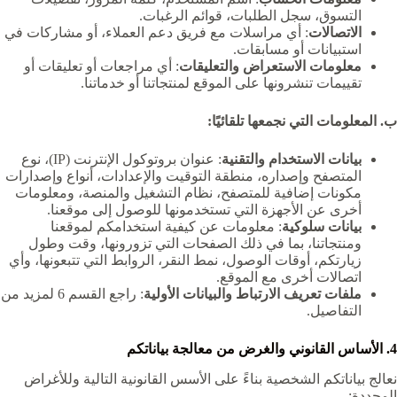
التسوق، سجل الطلبات، قوائم الرغبات.
الاتصالات
: أي مراسلات مع فريق دعم العملاء، أو مشاركات في
استبيانات أو مسابقات.
معلومات الاستعراض والتعليقات
: أي مراجعات أو تعليقات أو
تقييمات تنشرونها على الموقع لمنتجاتنا أو خدماتنا.
ب. المعلومات التي نجمعها تلقائيًا:
بيانات الاستخدام والتقنية
: عنوان بروتوكول الإنترنت (IP)، نوع
المتصفح وإصداره، منطقة التوقيت والإعدادات، أنواع وإصدارات
مكونات إضافية للمتصفح، نظام التشغيل والمنصة، ومعلومات
أخرى عن الأجهزة التي تستخدمونها للوصول إلى موقعنا.
بيانات سلوكية
: معلومات عن كيفية استخدامكم لموقعنا
ومنتجاتنا، بما في ذلك الصفحات التي تزورونها، وقت وطول
زيارتكم، أوقات الوصول، نمط النقر، الروابط التي تتبعونها، وأي
اتصالات أخرى مع الموقع.
ملفات تعريف الارتباط والبيانات الأولية
: راجع القسم 6 لمزيد من
التفاصيل.
4. الأساس القانوني والغرض من معالجة بياناتكم
نعالج بياناتكم الشخصية بناءً على الأسس القانونية التالية وللأغراض
المحددة: