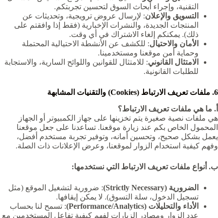
التقنية، وإجراء أبحاث السوق لتحسين تجربتكم.
التسويق والإعلان
: لإرسال عروض ترويجية، وتحديثات عن
المنتجات الجديدة، والنشرات الإخبارية (فقط إذا وافقتم على
ذلك). يمكنكم إلغاء الاشتراك في أي وقت.
الأمان والاحتيال
: للكشف عن الأنشطة الاحتيالية المحتملة
وحماية أمن موقعنا ومستخدمينا.
الامتثال القانوني
: للامتثال للقوانين واللوائح السارية، والاستجابة
للطلبات القانونية.
6. ملفات تعريف الارتباط (Cookies) والتقنيات المشابهة
أ. ما هي ملفات تعريف الارتباط؟
هي ملفات نصية صغيرة يتم تخزينها على جهاز الكمبيوتر أو الجهاز
المحمول الخاص بكم عند زيارة موقعنا. تساعدنا على جعل موقعنا
يعمل بشكل صحيح، وتحسين أمانه، وتوفير تجربة مستخدم أفضل،
وفهم كيفية استخدام الزوار لموقعنا، وعرض الإعلانات ذات الصلة.
ب. أنواع ملفات تعريف الارتباط التي نستخدمها:
الضرورية (Strictly Necessary)
: ضرورية لتشغيل الموقع (مثل
تسجيل الدخول، سلة التسوق). لا يمكن إيقافها.
الأداء والتحليلات (Performance/Analytics)
: تسمح لنا بحساب
عدد الزوار ومصادر الزيارات لفهم كيفية تفاعل المستخدمين مع