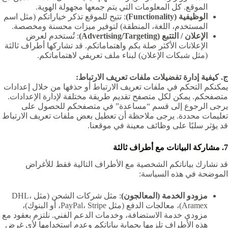
الموقع. كل المعلومات التي يتم جمعها مجهولة الهوية.
الوظيفية (Functionality)
: تتيح للموقع تذكر خياراتكم (مثل اسم
المستخدم، اللغة، المنطقة) لتوفير ميزات محسنة ومخصصة.
الإعلان / التتبع (Advertising/Targeting)
: تُستخدم لعرض
الإعلانات الأكثر صلة بكم واهتماماتكم. قد تشاركها أطراف ثالثة
(مثل شبكات الإعلان) لبناء ملف تعريفي لاهتماماتكم.
ج. كيفية إدارة تفضيلات ملفات تعريف الارتباط:
يمكنكم التحكم في ملفات تعريف الارتباط أو حذفها من خلال إعدادات
متصفحكم. يمكن لكل متصفح تقديم طريقة مختلفة لإدارة الإعدادات.
يرجى الرجوع إلى قسم “مساعدة” في متصفحكم للحصول على
تعليمات محددة. يرجى ملاحظة أن تعطيل بعض ملفات تعريف الارتباط
قد يؤثر سلبًا على وظائف معينة في موقعنا.
7. مشاركة البيانات مع أطراف ثالثة
قد نشارك بياناتكم الشخصية مع الأطراف التالية فقط للأغراض
الموضحة في هذه السياسة:
مزودو الخدمة (المعالجون)
: مثل شركات الشحن (مثل DHL،
Aramex)، معالجات الدفع (مثل PayPal، Stripe، أو البنوك)،
مزودي خدمة الاستضافة، وخدمات الدعم الفني. نلتزم بعقود مع
هذه الأطراف تلزمها بحماية بياناتكم وعدم استخدامها لأي غرض