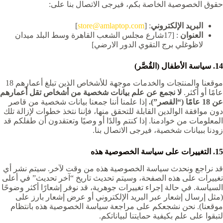
حقوق الخصوصية الخاصة بكم، فيرجى الاتصال بنا على:
البريد الإلكتروني
: [
store@amlaptop.com
]
العنوان
: [17شارع مجلس الشعب القاهرة وسط البلد ميدان
لاظوغلي برج التقوي الدور الارضي]
14. سياسة الأطفال (القُصَّر)
موقعنا والمنتجات والخدمات موجهة للأشخاص الذين تبلغ أعمارهم 18
عامًا أو أكثر.
لا نجمع عن علم بيانات شخصية من أشخاص تقل أعمارهم
عن 18 عامًا (“القصر”).
إذا علمنا أننا جمعنا بيانات شخصية من قاصر
دون موافقة الوالدين القابلة للتحقق منها، فإننا نتخذ خطوات لإزالة تلك
المعلومات من خوادمنا. إذا كنتم والدًا أو وصيًا وتعتقدون أن طفلكم قد
زودنا ببيانات شخصية، فيرجى الاتصال بنا.
15. التغييرات على سياسة الخصوصية هذه
قد نراجع ونحدث سياسة الخصوصية هذه من وقت لآخر. سيتم نشر أي
تغييرات على هذه الصفحة، وسيتم تحديث تاريخ “آخر تحديث” في أعلى
السياسة. في حالة إجراء تغييرات جوهرية، قد نوفر إشعارًا أكثر وضوحًا
(مثل إرسال إشعار عبر البريد الإلكتروني أو عرض إشعار بارز على
موقعنا). نحن نشجعكم على مراجعة سياسة الخصوصية هذه بانتظام
لتبقوا على علم بكيفية حمايتنا لبياناتكم.