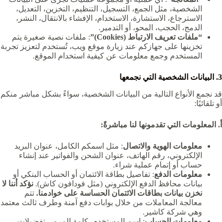
الشخصية، مثل الجمع، التسجيل، التنظيم، التخزين، التعديل،
الاسترجاع، الاستشارة، الاستخدام، الإفشاء بالانتقال، النشر،
الدمج، الحجب، المحو، أو التدمير.
“ملفات تعريف الارتباط (Cookies)”
: ملفات نصية صغيرة يتم
تخزينها على جهازكم عند زيارة موقع ويب، تُستخدم لتعزيز تجربة
المستخدم وجمع معلومات عن كيفية استخدام الموقع.
3. البيانات الشخصية التي نجمعها
قد نجمع الأنواع التالية من البيانات الشخصية، سواءً بشكل مباشر منكم
أو تلقائيًا:
أ. المعلومات التي تقدمونها لنا مباشرةً:
معلومات الهوية والاتصال
: مثل اسمكم الكامل، عنوان البريد
الإلكتروني، رقم الهاتف، عنوان الشحن والفواتير عند إنشاء
حساب أو إتمام عملية شراء.
معلومات الدفع
: تفاصيل بطاقة الائتمان أو الحساب البنكي أو
بيانات محافظ الدفع الإلكتروني (مثل فودافون كاش).
نؤكد أننا لا
نخزن بيانات بطاقات الائتمان الحساسة على خوادمنا.
تتم
معالجة المعاملات من خلال بوابات دفع آمنة وطرف ثالث معتمد
وهي شركة كاشير.
معلومات الحساب
: اسم المستخدم، كلمة المرور، تفضيلات