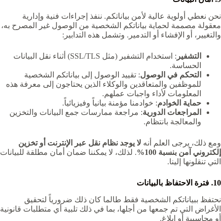
نحن نعطي أولوية عالية لأمن بياناتكم. ننفذ إجراءات فنية وإدارية
معقولة مصممة لحماية بياناتكم الشخصية من الوصول غير المصرح به،
والتغيير، أو الإفشاء أو التدمير. وتشمل هذه التدابير:
التشفير
: استخدام التشفير (مثل SSL/TLS) أثناء نقل البيانات
الحساسة.
التحكم في الوصول
: تقييد الوصول إلى بياناتكم الشخصية
للموظفين والمتعاقدين والوكلاء الذين يحتاجون إلى معرفة هذه
المعلومات لأداء واجبات عملهم.
حماية الخوادم
: خوادمنا مؤمنة بيانياً وفيزيائياً.
المراجعات الدورية
: مراجعة ممارسات جمع البيانات والتخزين
والمعالجة بانتظام.
ومع ذلك، يرجى العلم أنه
لا يوجد نظام نقل عبر الإنترنت أو تخزين
إلكتروني آمن بنسبة 100%
. لذلك، لا يمكننا ضمان أمان مطلقة للبيانات
التي تنقلونها إلينا.
10. فترة الاحتفاظ بالبيانات
نحتفظ ببياناتكم الشخصية فقط طالما كان ذلك ضرورياً لتحقيق
الأغراض التي تم جمعها من أجلها، بما في ذلك تلبية أي متطلبات قانونية
أو محاسبية أو إبلاغ.