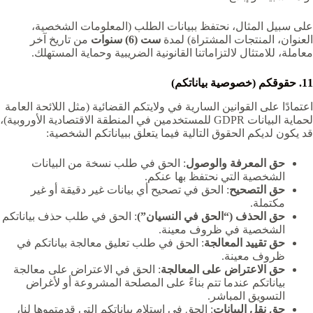
على سبيل المثال، نحتفظ ببيانات الطلب (المعلومات الشخصية،
العنوان، المنتجات المشتراة) لمدة
ست (6) سنوات
من تاريخ آخر
معاملة، للامتثال لالتزاماتنا القانونية الضريبية وحماية المستهلك.
11. حقوقكم (خصوصية بياناتكم)
اعتمادًا على القوانين السارية في ولايتكم القضائية (مثل اللائحة العامة
لحماية البيانات GDPR للمستخدمين في المنطقة الاقتصادية الأوروبية)،
قد يكون لديكم الحقوق التالية فيما يتعلق ببياناتكم الشخصية:
حق المعرفة والوصول
: الحق في طلب نسخة من البيانات
الشخصية التي نحتفظ بها عنكم.
حق التصحيح
: الحق في تصحيح أي بيانات غير دقيقة أو غير
مكتملة.
حق الحذف (“الحق في النسيان”)
: الحق في طلب حذف بياناتكم
الشخصية في ظروف معينة.
حق تقييد المعالجة
: الحق في طلب تعليق معالجة بياناتكم في
ظروف معينة.
حق الاعتراض على المعالجة
: الحق في الاعتراض على معالجة
بياناتكم عندما تتم بناءً على المصلحة المشروعة أو لأغراض
التسويق المباشر.
حق نقل البيانات
: الحق في استلام بياناتكم التي قدمتموها لنا،