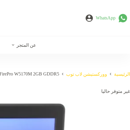
لتجاوز
لى
لمحتوى
WhatsApp
عن المتجر
MD FirePro W5170M 2GB GDDR5
الرئيسية
ووركستيشن لاب توب
غير متوفر حاليا