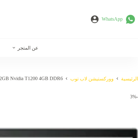
لتجاوز
لى
لمحتوى
WhatsApp
عن المتجر
512GB Nvidia T1200 4GB DDR6
الرئيسية
ووركستيشن لاب توب
-3%