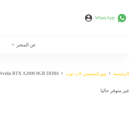
لتجاوز
لى
لمحتوى
WhatsApp
عن المتجر
 Nvidia RTX A2000 8GB DDR6
الرئيسية
ووركستيشن لاب توب
غير متوفر حاليا