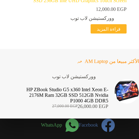
SSD 256GB Inte UHD Graphics Touch Screen
12,000.00
EGP
ووركستيشن لاب توب
قراءة المزيد
الأكثر مبيعا من AM Laptop
ووركستيشن لاب توب
HP ZBook Studio G5 x360 Intel Xeon E-
2176M Ram 32GB SSD 512GB Nvidia
P1000 4GB DDR5
26,000.00
EGP
27,000.00
EGP
السعر
السعر
الحالي
الأصلي
هو:
هو:
WhatsApp
Facebook
27,000.00 EGP.
26,000.00 EGP.