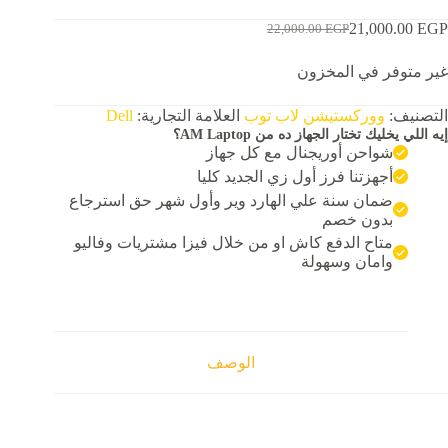
21,000.00
EGP
22,000.00
EGP
السعر
السعر
الحالي
الأصلي
غير متوفر في المخزون
هو:
هو:
22,000.00 EGP.
21,000.00 EGP.
التصنيف:
ووركستيشن لاب توب
العلامة التجارية:
Dell
إيه اللي يخليك تختار الجهاز ده من AM Laptop؟
شواحن أوريجنال مع كل جهاز
أجهزتنا فرز أول زي الجديد كليا
ضمان سنة علي الهارد وير وأول شهر حق استرجاع
بدون خصم
متاح الدفع كاش او من خلال فيزا مشتريات وفاليو
وامان وسهولة
الوصف