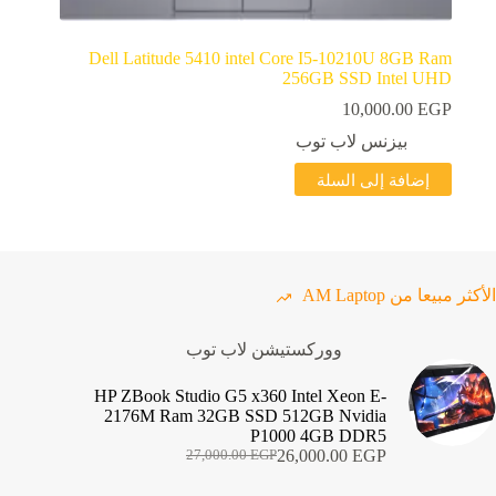
Dell Latitude 5410 intel Core I5-10210U 8GB Ram
256GB SSD Intel UHD
10,000.00
EGP
بيزنس لاب توب
إضافة إلى السلة
الأكثر مبيعا من AM Laptop
ووركستيشن لاب توب
HP ZBook Studio G5 x360 Intel Xeon E-
2176M Ram 32GB SSD 512GB Nvidia
P1000 4GB DDR5
26,000.00
EGP
27,000.00
EGP
السعر
السعر
الحالي
الأصلي