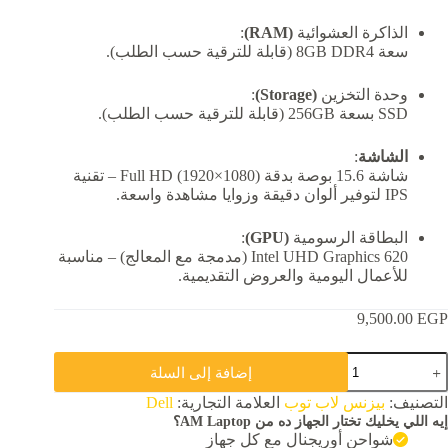
الذاكرة العشوائية
(RAM)
:
سعة 8GB DDR4 (قابلة للترقية حسب الطلب).
وحدة التخزين
(Storage)
:
SSD بسعة 256GB (قابلة للترقية حسب الطلب).
الشاشة
:
شاشة 15.6 بوصة بدقة Full HD (1920×1080) – تقنية
IPS لتوفير ألوان دقيقة وزوايا مشاهدة واسعة.
البطاقة الرسومية
(GPU)
:
Intel UHD Graphics 620 (مدمجة مع المعالج) – مناسبة
للأعمال اليومية والعروض التقديمية.
9,500.00
EGP
مية
إضافة إلى السلة
Del
E559
التصنيف:
بيزنس لاب توب
العلامة التجارية:
Dell
Latitud
إيه اللي يخليك تختار الجهاز ده من AM Laptop؟
Inte
شواحن أوريجنال مع كل جهاز
Cor