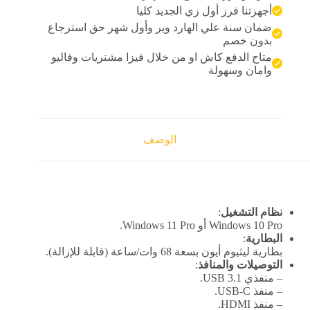
i5
أجهزتنا فرز أول زي الجديد كليا
8265
ضمان سنة علي الهارد وير وأول شهر حق استرجاع
Ra
بدون خصم
متاح الدفع كاش او من خلال فيزا مشتريات وفاليو
SS
25
وامان وسهولة
Inte
Graphic
الوصف
نظام التشغيل
:
Windows 10 Pro أو Windows 11 Pro.
البطارية
:
بطارية ليثيوم أيون بسعة 68 وات/ساعة (قابلة للإزالة).
التوصيلات والمنافذ
:
– منفذي USB 3.1.
– منفذ USB-C.
– منفذ HDMI.