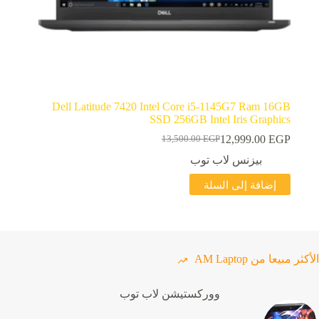
Dell Latitude 7420 Intel Core i5-1145G7 Ram 16GB
SSD 256GB Intel Iris Graphics
12,999.00
EGP
13,500.00
EGP
السعر
السعر
الحالي
الأصلي
بيزنس لاب توب
هو:
هو:
إضافة إلى السلة
13,500.00 EGP.
12,999.00 EGP.
الأكثر مبيعا من AM Laptop
ووركستيشن لاب توب