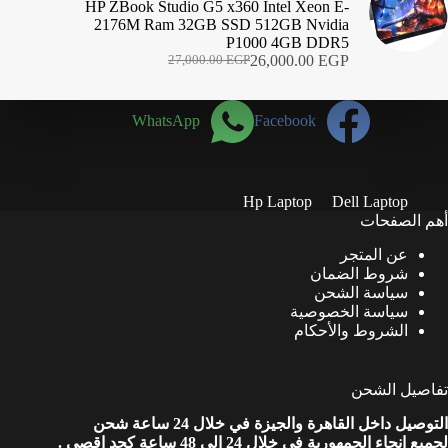
HP ZBook Studio G5 x360 Intel Xeon E-
2176M Ram 32GB SSD 512GB Nvidia
P1000 4GB DDR5
26,000.00
EGP
27,000.00
EGP
السعر
السعر
الحالي
الأصلي
هو:
هو:
WhatsApp
Facebook
27,000.00 EGP.
26,000.00 EGP.
Hp Laptop
Dell Laptop
أهم الصفحات
عن المتجر
شروط الضمان
سياسة الشحن
سياسة الخصوصية
الشروط والأحكام
تفاصيل الشحن
التوصيل داخل القاهرة والجيزة في خلال 24 ساعة شحن
لجميع انحاء الجمهورية في خلال 24 الي 48 ساعة كحد اقصي .