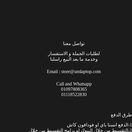
تواصل معنا
لطلبات الجملة و الاستفسار
وخدمة ما بعد البيع راسلنا
Email :
store@amlaptop.com
Call and Whatsapp
01097808365
01118522830
طرق الدفع
1-الدفع انستا باي او فودافون كاش
2-التقسيط من خلال البنوك او برامج التقسيط من خلال