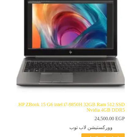
HP ZBook 15 G6 intel i7-9850H 32GB Ram 512 SSD
Nvidia 4GB DDR5
24,500.00
EGP
ووركستيشن لاب توب