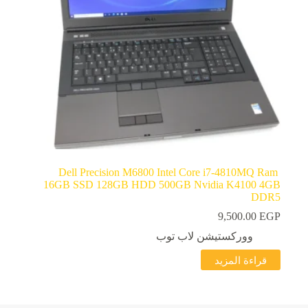
Dell Precision M6800 Intel Core i7-4810MQ Ram
16GB SSD 128GB HDD 500GB Nvidia K4100 4GB
DDR5
9,500.00
EGP
ووركستيشن لاب توب
قراءة المزيد