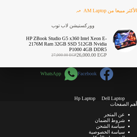
الأكثر مبيعا من AM Laptop
ووركستيشن لاب توب
HP ZBook Studio G5 x360 Intel Xeon E-
2176M Ram 32GB SSD 512GB Nvidia
P1000 4GB DDR5
26,000.00
EGP
27,000.00
EGP
السعر
السعر
الحالي
الأصلي
هو:
هو:
WhatsApp
Facebook
27,000.00 EGP.
26,000.00 EGP.
Hp Laptop
Dell Laptop
أهم الصفحات
عن المتجر
شروط الضمان
سياسة الشحن
سياسة الخصوصية