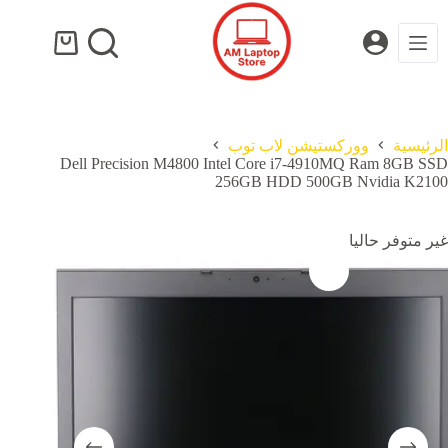
لتجاوز
لى
لمحتوى
عربة
التسوق
الرئيسية
ووركستيشن لاب توب
Dell Precision M4800 Intel Core i7-4910MQ Ram 8GB SSD
256GB HDD 500GB Nvidia K2100
غير متوفر حاليا