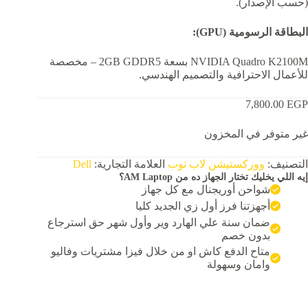
(حسب الإصدار).
البطاقة الرسومية (GPU):
NVIDIA Quadro K2100M بسعة 2GB GDDR5 – مخصصة
للأعمال الاحترافية والتصميم الهندسي.
7,800.00
EGP
غير متوفر في المخزون
التصنيف:
ووركستيشن لاب توب
العلامة التجارية:
Dell
إيه اللي يخليك تختار الجهاز ده من AM Laptop؟
شواحن أوريجنال مع كل جهاز
أجهزتنا فرز أول زي الجديد كليا
ضمان سنة علي الهارد وير وأول شهر حق استرجاع
بدون خصم
متاح الدفع كاش او من خلال فيزا مشتريات وفاليو
وامان وسهولة