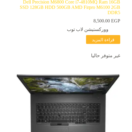
Dell Precision M6800 Core i7-4810MQ Ram 16GB
SSD 128GB HDD 500GB AMD Firpro M6100 2GB
DDR5
8,500.00
EGP
ووركستيشن لاب توب
قراءة المزيد
غير متوفر حاليا