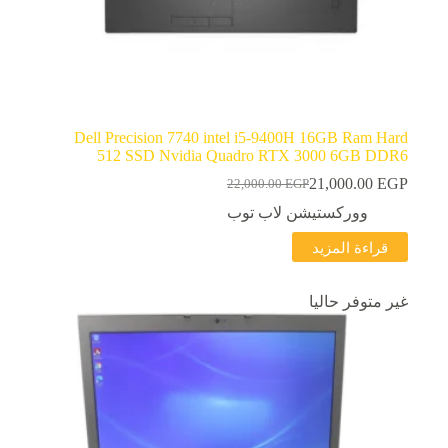
Dell Precision 7740 intel i5-9400H 16GB Ram Hard
512 SSD Nvidia Quadro RTX 3000 6GB DDR6
21,000.00
EGP
22,000.00
EGP
السعر
السعر
الحالي
الأصلي
ووركستيشن لاب توب
هو:
هو:
قراءة المزيد
22,000.00 EGP.
21,000.00 EGP.
غير متوفر حاليا