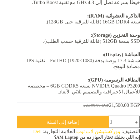
خيطًا بسرعة تصل إلى 4.3 GHz مع تقنية Turbo Boost.
الذاكرة العشوائية (RAM):
سعة 16GB DDR4 (قابلة للترقية حتى 128GB).
وحدة التخزين (Storage):
SSD بسعة 512GB (قابلة للترقية حسب الطلب).
الشاشة (Display):
شاشة 17.3 بوصة بدقة Full HD (1920×1080) – تقنية IPS
مضادة للوهج.
البطاقة الرسومية (GPU):
NVIDIA Quadro P3200 بسعة 6GB GDDR5 – مخصصة
للأعمال الاحترافية والتصميم ثلاثي الأبعاد.
21,500.00
EGP
22,500.00
EGP
السعر
السعر
الحالي
الأصلي
مية
هو:
هو:
إضافة إلى السلة
Del
22,500.00 EGP.
21,500.00 EGP.
Precisio
التصنيف:
ووركستيشن لاب توب
العلامة التجارية:
Dell
773
إيه اللي يخليك تختار الجهاز ده من AM Laptop؟
Inte