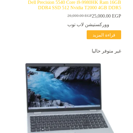
Dell Precision 5540 Core i9-9980HK Ram 16GB
DDR4 SSD 512 Nvidia T2000 4GB DDR5
25,000.00
EGP
26,000.00
EGP
السعر
السعر
الحالي
الأصلي
ووركستيشن لاب توب
هو:
هو:
قراءة المزيد
26,000.00 EGP.
25,000.00 EGP.
غير متوفر حاليا