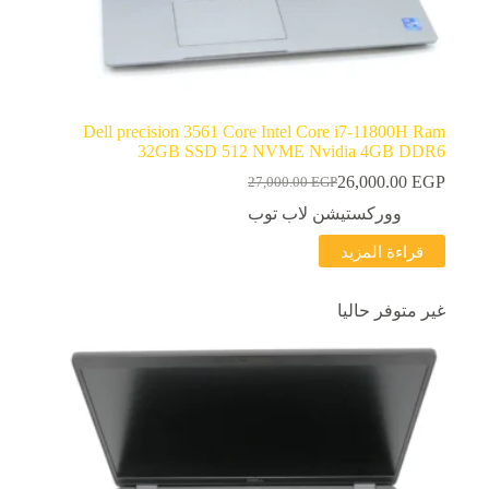
Dell precision 3561 Core Intel Core i7-11800H Ram
32GB SSD 512 NVME Nvidia 4GB DDR6
26,000.00
EGP
27,000.00
EGP
السعر
السعر
الحالي
الأصلي
ووركستيشن لاب توب
هو:
هو:
قراءة المزيد
27,000.00 EGP.
26,000.00 EGP.
غير متوفر حاليا