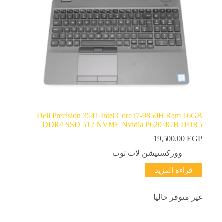
Dell Precision 3541 Intel Core i7-9850H Ram 16GB
DDR4 SSD 512 NVME Nvidia P620 4GB DDR5
19,500.00
EGP
ووركستيشن لاب توب
قراءة المزيد
غير متوفر حاليا