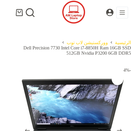
لتجاوز
لى
لمحتوى
عربة
التسوق
الرئيسية
ووركستيشن لاب توب
Dell Precision 7730 Intel Core i7-8850H Ram 16GB SSD
512GB Nvidia P3200 6GB DDR5
-4%