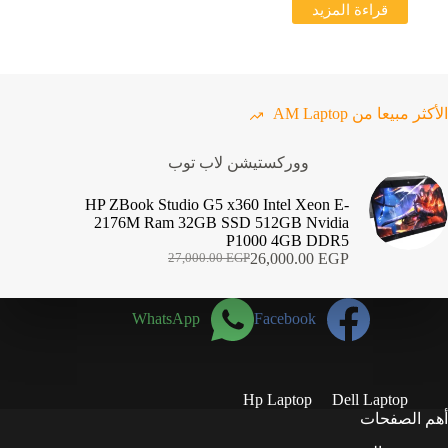
قراءة المزيد
22,000.00 EGP.
21,000.00 EGP.
الأكثر مبيعا من AM Laptop
ووركستيشن لاب توب
HP ZBook Studio G5 x360 Intel Xeon E-
2176M Ram 32GB SSD 512GB Nvidia
P1000 4GB DDR5
26,000.00
EGP
27,000.00
EGP
السعر
السعر
الحالي
الأصلي
هو:
هو:
WhatsApp
Facebook
27,000.00 EGP.
26,000.00 EGP.
Hp Laptop
Dell Laptop
أهم الصفحات