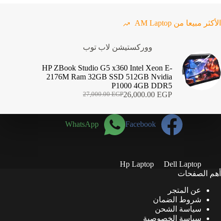
الأكثر مبيعا من AM Laptop
ووركستيشن لاب توب
HP ZBook Studio G5 x360 Intel Xeon E-
2176M Ram 32GB SSD 512GB Nvidia
P1000 4GB DDR5
26,000.00
EGP
27,000.00
EGP
السعر
السعر
الحالي
الأصلي
هو:
هو:
WhatsApp
Facebook
27,000.00 EGP.
26,000.00 EGP.
Hp Laptop
Dell Laptop
أهم الصفحات
عن المتجر
شروط الضمان
سياسة الشحن
سياسة الخصوصية