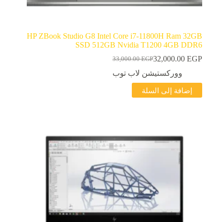
HP ZBook Studio G8 Intel Core i7-11800H Ram 32GB
SSD 512GB Nvidia T1200 4GB DDR6
32,000.00
EGP
33,000.00
EGP
السعر
السعر
الحالي
الأصلي
ووركستيشن لاب توب
هو:
هو:
إضافة إلى السلة
33,000.00 EGP.
32,000.00 EGP.