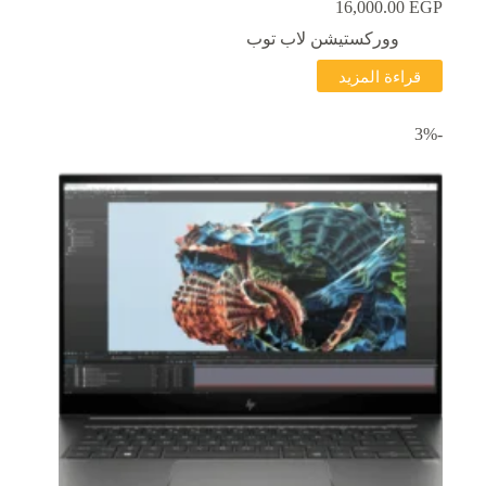
16,000.00
EGP
ووركستيشن لاب توب
قراءة المزيد
-3%