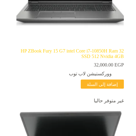
HP ZBook Fury 15 G7 intel Core i7-10850H Ram 32
SSD 512 Nvidia 4GB
32,000.00
EGP
ووركستيشن لاب توب
إضافة إلى السلة
غير متوفر حاليا