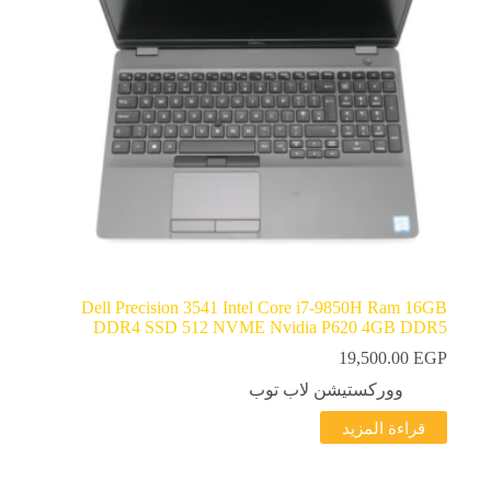
Dell Precision 3541 Intel Core i7-9850H Ram 16GB
DDR4 SSD 512 NVME Nvidia P620 4GB DDR5
19,500.00
EGP
ووركستيشن لاب توب
قراءة المزيد