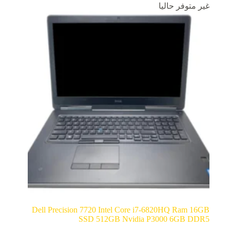
غير متوفر حاليا
Dell Precision 7720 Intel Core i7-6820HQ Ram 16GB
SSD 512GB Nvidia P3000 6GB DDR5