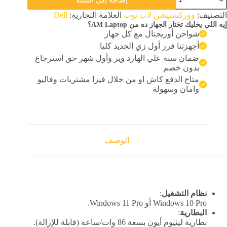
Del
precisio
التصنيف:
ووركستيشن لاب توب
العلامة التجارية:
Dell
556
إيه اللي يخليك تختار الجهاز ده من AM Laptop؟
Inte
شواحن أوريجنال مع كل جهاز
Cor
i7
أجهزتنا فرز أول زي الجديد كليا
11850
ضمان سنة علي الهارد وير وأول شهر حق استرجاع
Ra
بدون خصم
3
متاح الدفع كاش او من خلال فيزا مشتريات وفاليو
SS
51
وامان وسهولة
NVM
Nvidi
T120
4G
DDR
الوصف
نظام التشغيل
:
Windows 10 Pro أو Windows 11 Pro.
البطارية
:
بطارية ليثيوم أيون بسعة 86 وات/ساعة (قابلة للإزالة).