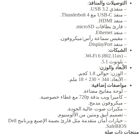
التوصيلات والمنافذ
:
– منفذي USB 3.2.
– منفذ USB-C مع Thunderbolt 4.
– منفذ HDMI.
– قارئ بطاقات microSD.
– منفذ Ethernet.
– مقبس سماعة رأس/ميكروفون.
– منفذ DisplayPort.
الشبكات
:
– Wi-Fi 6 (802.11ax).
– بلوتوث 5.1.
الأبعاد والوزن
:
– الوزن: حوالي 1.8 كجم.
– الأبعاد: 344 × 230 × 18 ملم.
مواصفات إضافية
:
– لوحة مفاتيح مضاءة.
– كاميرا ويب بدقة 720p مع غطاء خصوصية.
– ميكروفون مدمج.
– مكبرات صوت عالية الجودة.
– تصميم أنيق ومتين من الألومنيوم.
– خيارات أمان متقدمة مثل قارئ بصمة الإصبع وبرنامج Dell
SafeBIOS.
منتجات ذات صلة