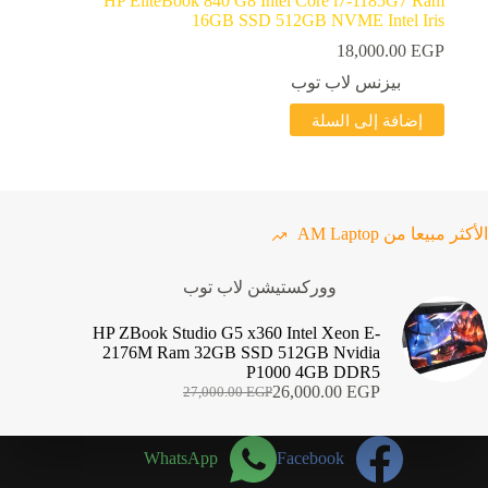
HP EliteBook 840 G8 Intel Core i7-1185G7 Ram
16GB SSD 512GB NVME Intel Iris
18,000.00
EGP
بيزنس لاب توب
إضافة إلى السلة
الأكثر مبيعا من AM Laptop
ووركستيشن لاب توب
HP ZBook Studio G5 x360 Intel Xeon E-
2176M Ram 32GB SSD 512GB Nvidia
P1000 4GB DDR5
26,000.00
EGP
27,000.00
EGP
السعر
السعر
الحالي
الأصلي
هو:
هو:
WhatsApp
Facebook
27,000.00 EGP.
26,000.00 EGP.