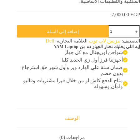
المكتبية والتطبيقات الأساسية.
7,000.00
EGP
مية
إضافة إلى السلة
Del
Latitud
التصنيف:
بيزنس لاب توب
العلامة التجارية:
Dell
E547
إيه اللي يخليك تختار الجهاز ده من AM Laptop؟
Inte
شواحن أوريجنال مع كل جهاز
Cor
i5
أجهزتنا فرز أول زي الجديد كليا
6300
ضمان سنة علي الهارد وير وأول شهر حق استرجاع
Ra
بدون خصم
8G
متاح الدفع كاش او من خلال فيزا مشتريات وفاليو
SS
256G
وامان وسهولة
NVM
Inte
H
52
Graphic
الوصف
مراجعات (0)