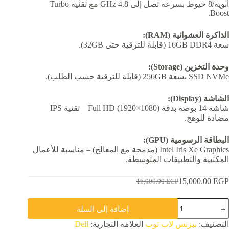
أنوية/8 خيوط بسرعة تصل إلى 4.8 GHz مع تقنية Turbo
Boost.
الذاكرة العشوائية (RAM):
سعة 16GB DDR4 (قابلة للترقية حتى 32GB).
وحدة التخزين (Storage):
SSD NVMe بسعة 256GB (قابلة للترقية حسب الطلب).
الشاشة (Display):
شاشة 14 بوصة بدقة Full HD (1920×1080) – تقنية IPS
مضادة للوهج.
البطاقة الرسومية (GPU):
Intel Iris Xe Graphics (مدمجة مع المعالج) – مناسبة للأعمال
المكتبية والتطبيقات المتوسطة.
15,000.00
EGP
16,000.00
EGP
السعر
السعر
الحالي
الأصلي
مية
هو:
هو:
إضافة إلى السلة
Del
16,000.00 EGP.
15,000.00 EGP.
Latitud
التصنيف:
بيزنس لاب توب
العلامة التجارية:
Dell
542