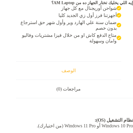
إيه اللي يخليك تختار الجهاز ده من AM Laptop؟
Inte
شواحن أوريجنال مع كل جهاز
Cor
i7
أجهزتنا فرز أول زي الجديد كليا
1185G
ضمان سنة علي الهارد وير وأول شهر حق استرجاع
Ra
بدون خصم
16G
متاح الدفع كاش او من خلال فيزا مشتريات وفاليو
SS
256G
وامان وسهولة
Inte
Iri
Graphic
الوصف
مراجعات (0)
نظام التشغيل (OS):
Windows 10 Pro أو Windows 11 Pro (من اختيارك).