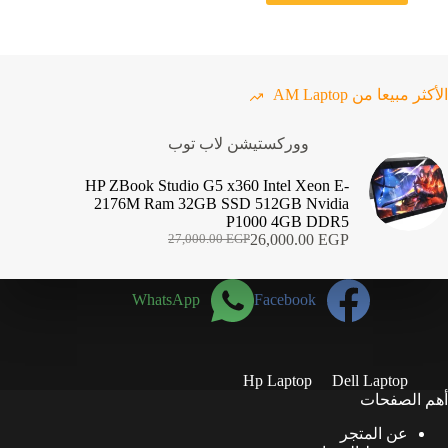
الأكثر مبيعا من AM Laptop
ووركستيشن لاب توب
HP ZBook Studio G5 x360 Intel Xeon E-
2176M Ram 32GB SSD 512GB Nvidia
P1000 4GB DDR5
26,000.00
EGP
27,000.00
EGP
السعر
السعر
الحالي
الأصلي
هو:
هو:
WhatsApp
Facebook
27,000.00 EGP.
26,000.00 EGP.
Hp Laptop
Dell Laptop
أهم الصفحات
عن المتجر