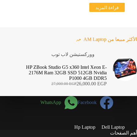
قراءة المزيد
الأكثر مبيعا من AM Laptop
ووركستيشن لاب توب
HP ZBook Studio G5 x360 Intel Xeon E-
2176M Ram 32GB SSD 512GB Nvidia
P1000 4GB DDR5
26,000.00
EGP
27,000.00
EGP
السعر
السعر
الحالي
الأصلي
هو:
هو:
WhatsApp
Facebook
27,000.00 EGP.
26,000.00 EGP.
Hp Laptop
Dell Laptop
أهم الصفحات