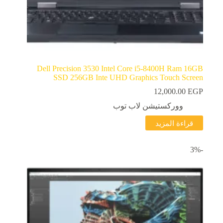
Dell Precision 3530 Intel Core i5-8400H Ram 16GB
SSD 256GB Inte UHD Graphics Touch Screen
12,000.00
EGP
ووركستيشن لاب توب
قراءة المزيد
-3%