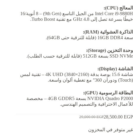
المعالج (CPU):
Intel Core i9-9880H من الجيل التاسع (9th Gen) – 8 أنوية/16
خيطًا بسرعة تصل إلى 4.8 GHz مع تقنية Turbo Boost.
الذاكرة العشوائية (RAM):
سعة 16GB DDR4 (قابلة للترقية حتى 64GB).
وحدة التخزين (Storage):
SSD NVMe بسعة 512GB (قابلة للترقية حسب الطلب).
الشاشة (Display):
شاشة 15.6 بوصة بدقة 4K UHD (3840×2160) – تقنية لمس
(Touch) ودوران 360° مع تغطية ألوان واسعة.
البطاقة الرسومية (GPU):
NVIDIA Quadro P2000 بسعة 4GB GDDR5 – مخصصة
للأعمال الاحترافية والتصميم الهندسي.
28,500.00
EGP
29,000.00
EGP
السعر
السعر
الحالي
الأصلي
غير متوفر في المخزون
هو:
هو: