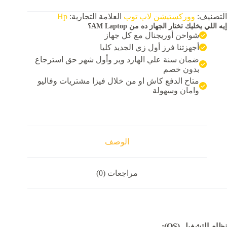
29,000.00 EGP.
28,500.00 EGP.
التصنيف:
ووركستيشن لاب توب
العلامة التجارية:
Hp
إيه اللي يخليك تختار الجهاز ده من AM Laptop؟
شواحن أوريجنال مع كل جهاز
أجهزتنا فرز أول زي الجديد كليا
ضمان سنة علي الهارد وير وأول شهر حق استرجاع
بدون خصم
متاح الدفع كاش او من خلال فيزا مشتريات وفاليو
وامان وسهولة
الوصف
مراجعات (0)
نظام التشغيل (OS):