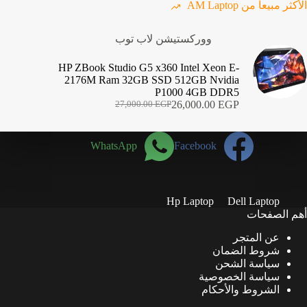
الأكثر مبيعا من AM Laptop
ووركستيشن لاب توب
HP ZBook Studio G5 x360 Intel Xeon E-
2176M Ram 32GB SSD 512GB Nvidia
P1000 4GB DDR5
26,000.00
EGP
27,000.00
EGP
السعر
السعر
الحالي
الأصلي
هو:
هو:
WhatsApp
Facebook
27,000.00 EGP.
26,000.00 EGP.
Hp Laptop
Dell Laptop
أهم الصفحات
عن المتجر
شروط الضمان
سياسة الشحن
سياسة الخصوصية
الشروط والأحكام