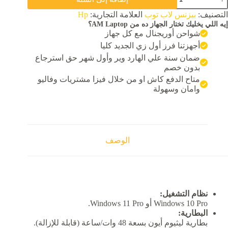
H
9,500.00 EGP.
9,000.00 EGP.
ProBoo
التصنيف:
بيزنس لاب توب
العلامة التجارية:
Hp
65
إيه اللي يخليك تختار الجهاز ده من AM Laptop؟
G
شواحن أوريجنال مع كل جهاز
inte
Cor
أجهزتنا فرز أول زي الجديد كليا
i5
ضمان سنة علي الهارد وير وأول شهر حق استرجاع
6200
بدون خصم
Ra
متاح الدفع كاش او من خلال فيزا مشتريات وفاليو
SS
وامان وسهولة
25
Am
At
2G
R
الوصف
نظام التشغيل:
Windows 10 Pro أو Windows 11 Pro.
البطارية:
بطارية ليثيوم أيون بسعة 48 وات/ساعة (قابلة للإزالة).