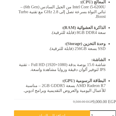
المعالج (CPU):
Intel Core i5-6200U من الجيل السادس (6th Gen) –
ثنائي النواة بسرعة تصل إلى 2.8 GHz مع تقنية Turbo
Boost.
الذاكرة العشوائية (RAM):
سعة 8GB DDR4 (قابلة للترقية).
وحدة التخزين (Storage):
SSD بسعة 256GB (قابلة للترقية).
الشاشة:
شاشة 15.6 بوصة بدقة Full HD (1920×1080) – تقنية
IPS لتوفير ألوان دقيقة وزوايا مشاهدة واسعة.
البطاقة الرسومية (GPU):
AMD Radeon R7 بسعة 2GB GDDR5 – مناسبة
للأعمال اليومية والعروض التقديمية وبرامج ادوبي.
9,000.00
EGP
9,500.00
EGP
السعر
السعر
الحالي
الأصلي
مية
هو:
هو:
إضافة إلى السلة