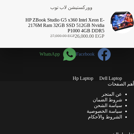
ووركستيشن لاب توب
HP ZBook Studio G5 x360 Intel Xeon E-
2176M Ram 32GB SSD 512GB Nvidia
P1000 4GB DDR5
26,000.00
EGP
27,000.00
EGP
السعر
السعر
الحالي
الأصلي
هو:
هو:
WhatsApp
Facebook
27,000.00 EGP.
26,000.00 EGP.
Hp Laptop
Dell Laptop
أهم الصفحات
عن المتجر
شروط الضمان
سياسة الشحن
سياسة الخصوصية
الشروط والأحكام